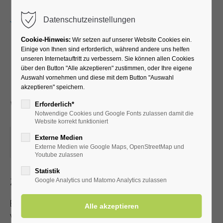
Menu
Datenschutzeinstellungen
Cookie-Hinweis:
Wir setzen auf unserer Website Cookies ein.
Einige von Ihnen sind erforderlich, während andere uns helfen
unseren Internetauftritt zu verbessern. Sie können allen Cookies
"Ein bunter
über den Button "Alle akzeptieren" zustimmen, oder Ihre eigene
Auswahl vornehmen und diese mit dem Button "Auswahl
Melodienreigen" mit
akzeptieren" speichern.
Wolfgang Holz
Erforderlich*
Notwendige Cookies und Google Fonts zulassen damit die
Website korrekt funktioniert
22.07.2026, 15:00
Externe Medien
Externe Medien wie Google Maps, OpenStreetMap und
ORT: KURHALLE
Youtube zulassen
Statistik
Zutritt mit gültiger Kur- /Einwohnerkarte
Google Analytics und Matomo Analytics zulassen
Es steht nur eine begrenzte Anzahl an Sitzplätzen zur
Verfügung!