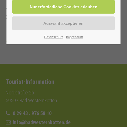
Veranstalter: Kurverwaltung Bad Westernkotten, Telefon: 0
29 43 . 976 58 10
Datenschutz
Impressum
Zurück
Tourist-Information
Nordstraße 2b
59597 Bad Westernkotten
0 29 43 . 976 58 10
info@badwesternkotten.de