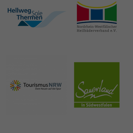
hellweg-sole-
nrw-
thermen.de
heilbaeder.de
nrw-
sauerland.co
tourismus.de
m