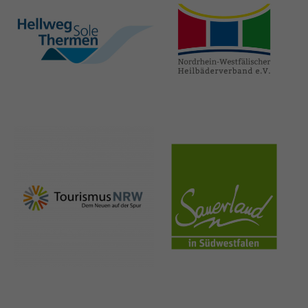
hellweg-sole-
nrw-
thermen.de
heilbaeder.de
nrw-
sauerland.co
tourismus.de
m