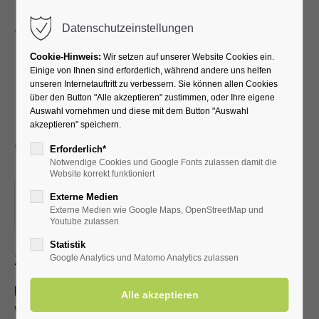
Menu
Datenschutzeinstellungen
Cookie-Hinweis:
Wir setzen auf unserer Website Cookies ein.
Einige von Ihnen sind erforderlich, während andere uns helfen
unseren Internetauftritt zu verbessern. Sie können allen Cookies
"Ein bunter
über den Button "Alle akzeptieren" zustimmen, oder Ihre eigene
Auswahl vornehmen und diese mit dem Button "Auswahl
Melodienreigen" mit
akzeptieren" speichern.
Wolfgang Holz
Erforderlich*
Notwendige Cookies und Google Fonts zulassen damit die
Website korrekt funktioniert
27.02.2026, 19:30
Externe Medien
Externe Medien wie Google Maps, OpenStreetMap und
ORT: KLINIK SOLEQUELLE, CAFETERIA
Youtube zulassen
Statistik
Zutritt mit gültiger Kur- /Einwohnerkarte
Google Analytics und Matomo Analytics zulassen
Es steht nur eine begrenzte Anzahl an Sitzplätzen zur
Verfügung!