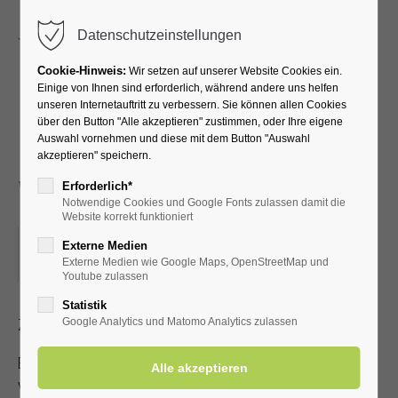
Menu
Datenschutzeinstellungen
Cookie-Hinweis:
Wir setzen auf unserer Website Cookies ein.
Einige von Ihnen sind erforderlich, während andere uns helfen
unseren Internetauftritt zu verbessern. Sie können allen Cookies
"Ein bunter
über den Button "Alle akzeptieren" zustimmen, oder Ihre eigene
Auswahl vornehmen und diese mit dem Button "Auswahl
Melodienreigen" mit
akzeptieren" speichern.
Wolfgang Holz
Erforderlich*
Notwendige Cookies und Google Fonts zulassen damit die
Website korrekt funktioniert
02.11.2025, 15:00
Externe Medien
Externe Medien wie Google Maps, OpenStreetMap und
ORT: KURHALLE
Youtube zulassen
Statistik
Zutritt mit gültiger Kur- /Einwohnerkarte
Google Analytics und Matomo Analytics zulassen
Es steht nur eine begrenzte Anzahl an Sitzplätzen zur
Verfügung!