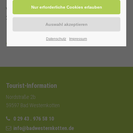
Veranstalter: Kurverwaltung Bad Westernkotten, Telefon: 0
29 43 . 976 58 10
Datenschutz
Impressum
Zurück
Tourist-Information
Nordstraße 2b
59597 Bad Westernkotten
0 29 43 . 976 58 10
info@badwesternkotten.de