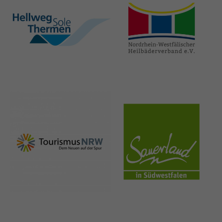
hellweg-sole-
nrw-
thermen.de
heilbaeder.de
nrw-
sauerland.co
tourismus.de
m