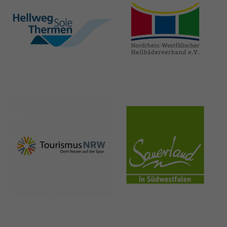
hellweg-sole-
nrw-
thermen.de
heilbaeder.de
nrw-
sauerland.co
tourismus.de
m