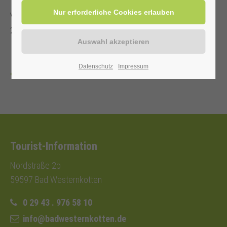
Veranstalter: Kurverwaltung Bad Westernkotten, Telefon: 0
29 43 . 976 58 10
Datenschutz
Impressum
Zurück
Tourist-Information
Nordstraße 2b
59597 Bad Westernkotten
0 29 43 . 976 58 10
info@badwesternkotten.de