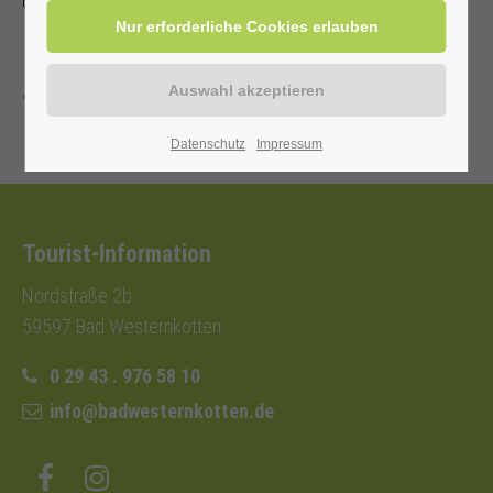
oder Einwohnerkarte 2,00 €, ohne 3,00 €
Zurück
Datenschutz
Impressum
Tourist-Information
Nordstraße 2b
59597 Bad Westernkotten
0 29 43 . 976 58 10
info@badwesternkotten.de