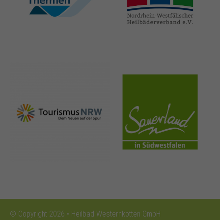
thermen.de
heilbaeder.de
nrw-
sauerland.co
tourismus.de
m
© Copyright 2026 • Heilbad Westernkotten GmbH