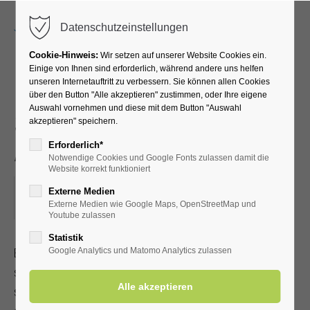
Menu
Datenschutzeinstellungen
Cookie-Hinweis:
Wir setzen auf unserer Website Cookies ein.
Einige von Ihnen sind erforderlich, während andere uns helfen
unseren Internetauftritt zu verbessern. Sie können allen Cookies
EFT Klopfakupressur -
über den Button "Alle akzeptieren" zustimmen, oder Ihre eigene
Auswahl vornehmen und diese mit dem Button "Auswahl
Selbsthilfe bei Stress und
akzeptieren" speichern.
Angst
Erforderlich*
Notwendige Cookies und Google Fonts zulassen damit die
Website korrekt funktioniert
07.02.2024, 18:45–20:15
Externe Medien
Externe Medien wie Google Maps, OpenStreetMap und
ORT: KLINIK SOLEQUELLE, RUHERAUM IM UG
Youtube zulassen
Statistik
EFT Klopfakupressur ist eine anerkannte Heilmethode, die
Google Analytics und Matomo Analytics zulassen
schnell erlernbar ist. Sie kann bei körperlichen und
seelischen Problemen eingesetzt werden. Mit Kur-/