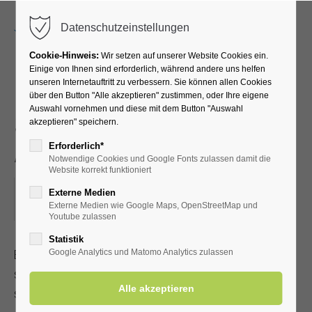
Menu
Datenschutzeinstellungen
Cookie-Hinweis:
Wir setzen auf unserer Website Cookies ein.
Einige von Ihnen sind erforderlich, während andere uns helfen
unseren Internetauftritt zu verbessern. Sie können allen Cookies
EFT Klopfakupressur -
über den Button "Alle akzeptieren" zustimmen, oder Ihre eigene
Auswahl vornehmen und diese mit dem Button "Auswahl
Selbsthilfe bei Stress und
akzeptieren" speichern.
Angst
Erforderlich*
Notwendige Cookies und Google Fonts zulassen damit die
Website korrekt funktioniert
22.11.2025, 16:00–17:30
Externe Medien
Externe Medien wie Google Maps, OpenStreetMap und
ORT: KURHALLE
Youtube zulassen
Statistik
EFT Klopfakupressur ist eine anerkannte Heilmethode, die
Google Analytics und Matomo Analytics zulassen
schnell erlernbar ist. Sie kann bei körperlichen und
seelischen Problemen eingesetzt werden.