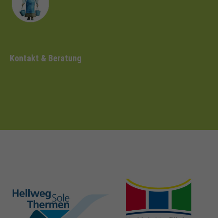
Kontakt & Beratung
hellweg-sole-
nrw-
thermen.de
heilbaeder.de