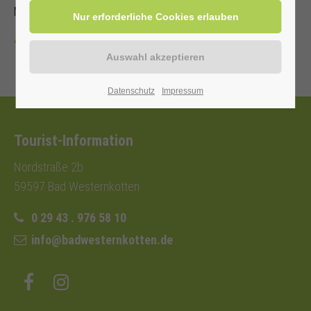
Mit Kur-/ Einwohnerkarte 6,00 €, ohne 9,00 €
Zurück
Datenschutz
Impressum
Tourist-Information
Nordstraße 2b
59597 Bad Westernkotten
0 29 43 . 976 58 10
info@badwesternkotten.de