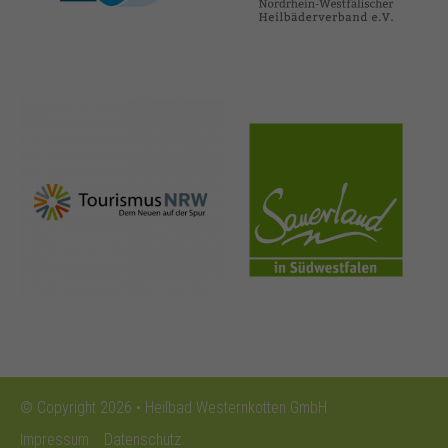
nrw-
sauerland.co
tourismus.de
m
© Copyright 2026 • Heilbad Westernkotten GmbH
Impressum
Datenschutz