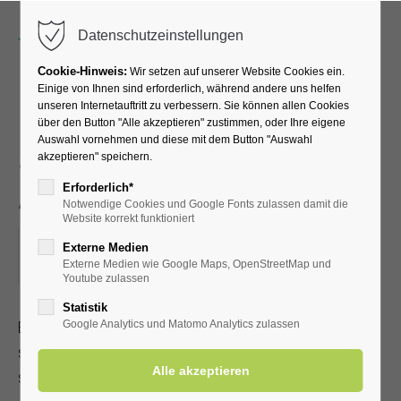
Menu
Datenschutzeinstellungen
Cookie-Hinweis:
Wir setzen auf unserer Website Cookies ein.
Einige von Ihnen sind erforderlich, während andere uns helfen
unseren Internetauftritt zu verbessern. Sie können allen Cookies
EFT Klopfakupressur -
über den Button "Alle akzeptieren" zustimmen, oder Ihre eigene
Auswahl vornehmen und diese mit dem Button "Auswahl
Selbsthilfe bei Stress und
akzeptieren" speichern.
Angst
Erforderlich*
Notwendige Cookies und Google Fonts zulassen damit die
Website korrekt funktioniert
20.08.2025, 19:00–20:30
Externe Medien
Externe Medien wie Google Maps, OpenStreetMap und
ORT: KURHALLE
Youtube zulassen
Statistik
EFT Klopfakupressur ist eine anerkannte Heilmethode, die
Google Analytics und Matomo Analytics zulassen
schnell erlernbar ist. Sie kann bei körperlichen und
seelischen Problemen eingesetzt werden.