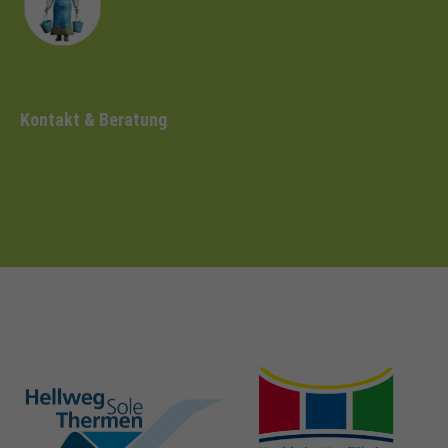
Kontakt & Beratung
hellweg-sole-
nrw-
thermen.de
heilbaeder.de