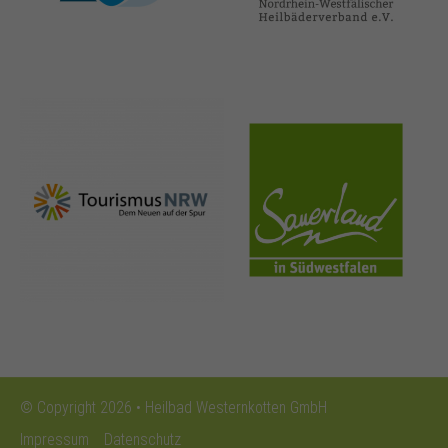
nrw-
sauerland.co
tourismus.de
m
© Copyright 2026 • Heilbad Westernkotten GmbH
Impressum
Datenschutz