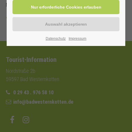
Mit Kur-/ Einwohnerkarte 6,00 €, ohne 9,00 €
Zurück
Datenschutz
Impressum
Tourist-Information
Nordstraße 2b
59597 Bad Westernkotten
0 29 43 . 976 58 10
info@badwesternkotten.de