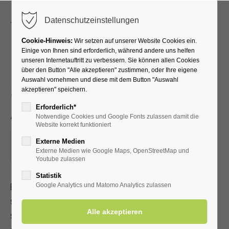
Menu
Datenschutzeinstellungen
Cookie-Hinweis:
Wir setzen auf unserer Website Cookies ein.
Einige von Ihnen sind erforderlich, während andere uns helfen
unseren Internetauftritt zu verbessern. Sie können allen Cookies
EFT Klopfakupressur -
über den Button "Alle akzeptieren" zustimmen, oder Ihre eigene
Auswahl vornehmen und diese mit dem Button "Auswahl
Selbsthilfe bei Stress und
akzeptieren" speichern.
Angst
Erforderlich*
Notwendige Cookies und Google Fonts zulassen damit die
Website korrekt funktioniert
05.06.2024, 18:45–20:15
Externe Medien
Externe Medien wie Google Maps, OpenStreetMap und
ORT: KLINIK SOLEQUELLE, RUHERAUM IM UG
Youtube zulassen
Statistik
EFT Klopfakupressur ist eine anerkannte Heilmethode, die
Google Analytics und Matomo Analytics zulassen
schnell erlernbar ist. Sie kann bei körperlichen und
seelischen Problemen eingesetzt werden. Mit Kur-/