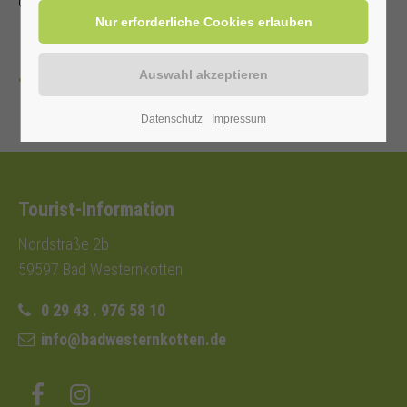
oder Einwohnerkarte 6,00 €, ohne 9,00 €
Zurück
Datenschutz
Impressum
Tourist-Information
Nordstraße 2b
59597 Bad Westernkotten
0 29 43 . 976 58 10
info@badwesternkotten.de