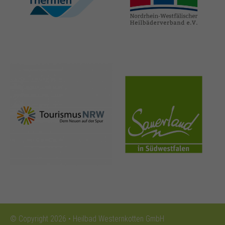
thermen.de
heilbaeder.de
nrw-
sauerland.co
tourismus.de
m
© Copyright 2026 • Heilbad Westernkotten GmbH