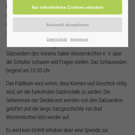
Funkelnde Salzkristalle bilden sich in der Siedepfanne. Es
ist warm und es duftet nach frisch gesiedetem Salz. Im
gemütlichen kleinen Schausiedehaus laden zwei Bänke
zum Platznehmen und Zuschauen ein.
Datenschutz
Impressum
Jeden zweiten Sonntag im Monat können Interessierte den
Salzsiedern des Vereins Saline Westernkotten e. V. über
die Schulter schauen und Fragen stellen. Das Schausieden
beginnt um 10.00 Uhr.
Das Publikum wird sehen, dass Können und Geschick nötig
sind, um die funkelnden Salzkristalle zu sieden. Die
Geheimisse der Siedekunst werden von den Salzsiedern
gelüftet und die lange Salzgeschichte von Bad
Westernkotten lebt wieder auf.
Es wird kein Eintritt erhoben aber eine Spende zur