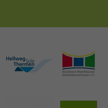
hellweg-sole-
nrw-
thermen.de
heilbaeder.de