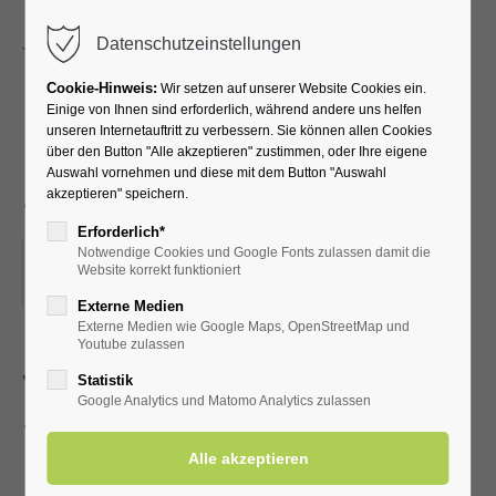
Menu
Datenschutzeinstellungen
Cookie-Hinweis:
Wir setzen auf unserer Website Cookies ein.
Einige von Ihnen sind erforderlich, während andere uns helfen
unseren Internetauftritt zu verbessern. Sie können allen Cookies
Dem Salzsieder über die
über den Button "Alle akzeptieren" zustimmen, oder Ihre eigene
Auswahl vornehmen und diese mit dem Button "Auswahl
Schulter schauen
akzeptieren" speichern.
Erforderlich*
Notwendige Cookies und Google Fonts zulassen damit die
10.08.2025, 10:00
Website korrekt funktioniert
ORT: SCHAUSIEDEHAUS AM GROSSEN GRADIERWERK
Externe Medien
Externe Medien wie Google Maps, OpenStreetMap und
Youtube zulassen
Jeden 2. Sonntag im Monat
Statistik
Google Analytics und Matomo Analytics zulassen
Schausieden am Gradierwerk
I