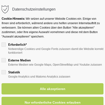
info@badwesternkotten.de
Datenschutzeinstellungen
Cookie-Hinweis:
Wir setzen auf unserer Website Cookies ein. Einige von
Ihnen sind erforderlich, während andere uns helfen unseren Internetauftritt zu
verbessern. Sie können allen Cookies über den Button "Alle akzeptieren"
zustimmen, oder Ihre eigene Auswahl vornehmen und diese mit dem Button
Ihr Heilbad
Übernachten
Für Ihre Gesun
"Auswahl akzeptieren" speichern.
Erforderlich*
Notwendige Cookies und Google Fonts zulassen damit die Website korrekt
funktioniert
entsreader (Timeline)
Externe Medien
Externe Medien wie Google Maps, OpenStreetMap und Youtube zulassen
Statistik
Google Analytics und Matomo Analytics zulassen
tik Puppentheater
08.07.2
ORT: K