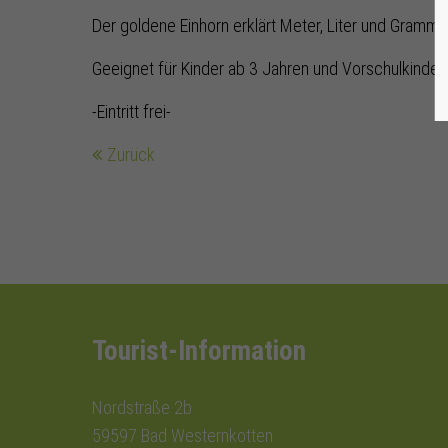
Der goldene Einhorn erklärt Meter, Liter und Gramm
Geeignet für Kinder ab 3 Jahren und Vorschulkinder
-Eintritt frei-
Zurück
Tourist-Information
Nordstraße 2b
59597 Bad Westernkotten