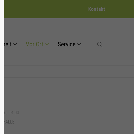
Kontakt
dheit
Vor Ort
Service
026, 14:00
URHALLE