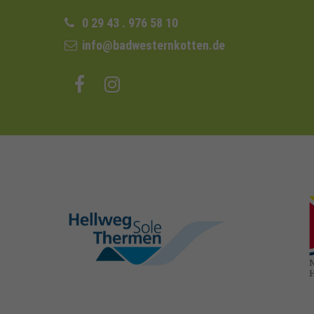
0 29 43 . 976 58 10
info@badwesternkotten.de
hellweg-sole-
thermen.de