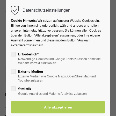
Menu
Datenschutzeinstellungen
Cookie-Hinweis:
Wir setzen auf unserer Website Cookies ein.
Einige von Ihnen sind erforderlich, während andere uns helfen
unseren Internetauftritt zu verbessern. Sie können allen Cookies
Das Gute Laune Duo
über den Button "Alle akzeptieren" zustimmen, oder Ihre eigene
Auswahl vornehmen und diese mit dem Button "Auswahl
präsentiert Ohrwürmer
akzeptieren" speichern.
und Hits
Erforderlich*
Notwendige Cookies und Google Fonts zulassen damit die
Website korrekt funktioniert
09.04.2023, 15:00
Externe Medien
Externe Medien wie Google Maps, OpenStreetMap und
ORT: KURHALLE
Youtube zulassen
Statistik
Flotte, stimmungsvolle Musik mit dem Gute-Laune-Duo
Google Analytics und Matomo Analytics zulassen
Zutritt mit gültiger Kur- /Einwohnerkarte