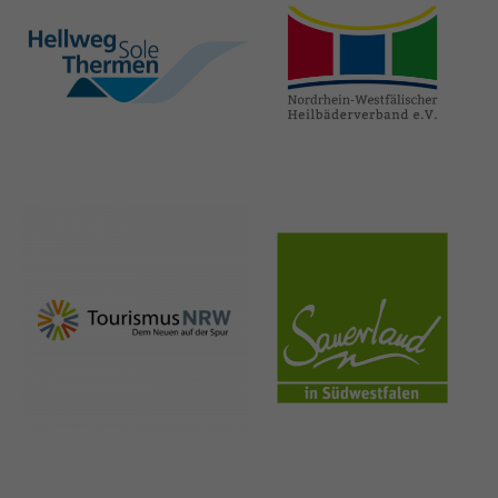
hellweg-sole-
nrw-
thermen.de
heilbaeder.de
nrw-
sauerland.co
tourismus.de
m