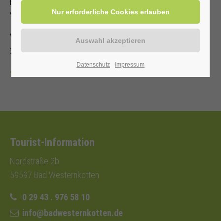
Es steht nur eine begrenzte Anzahl an Sitzplätzen zur
Verfügung!
Veranstalter: Kurverwaltung Bad Westernkotten, Telefon: 0
29 43 . 976 58 10
Datenschutz
Impressum
Zurück
Tourist-Information
Nordstraße 2b
59597 Bad Westernkotten
0 29 43 . 976 58 10
info@badwesternkotten.de