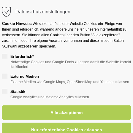
info@badwesternkotten.de
Datenschutzeinstellungen
Cookie-Hinweis:
Wir setzen auf unserer Website Cookies ein. Einige von
Ihnen sind erforderlich, während andere uns helfen unseren Internetauftritt zu
verbessern. Sie können allen Cookies über den Button "Alle akzeptieren"
zustimmen, oder Ihre eigene Auswahl vornehmen und diese mit dem Button
Ihr Heilbad
Übernachten
Für Ihre Gesun
"Auswahl akzeptieren" speichern.
Erforderlich*
Notwendige Cookies und Google Fonts zulassen damit die Website korrekt
funktioniert
entsreader (Timeline)
Externe Medien
Externe Medien wie Google Maps, OpenStreetMap und Youtube zulassen
Statistik
Google Analytics und Matomo Analytics zulassen
Ohrwürmer und Hits
05.0
ORT: