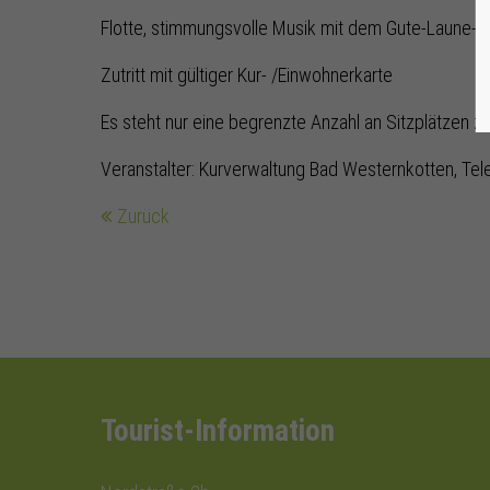
Flotte, stimmungsvolle Musik mit dem Gute-Laune-
Zutritt mit gültiger Kur- /Einwohnerkarte
Es steht nur eine begrenzte Anzahl an Sitzplätzen z
Veranstalter: Kurverwaltung Bad Westernkotten, Tel
Zurück
Tourist-Information