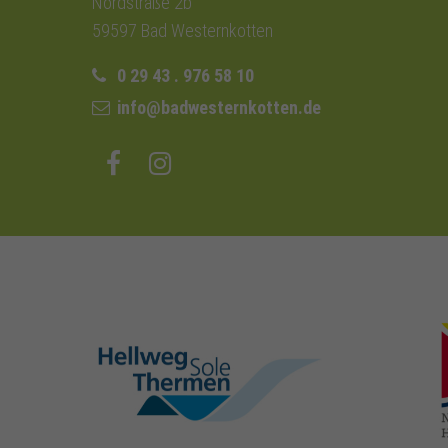
Nordstraße 2b
59597 Bad Westernkotten
0 29 43 . 976 58 10
info@badwesternkotten.de
hellweg-sole-
thermen.de