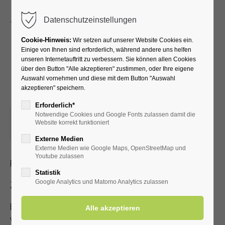
Menu
Datenschutzeinstellungen
Cookie-Hinweis:
Wir setzen auf unserer Website Cookies ein.
Einige von Ihnen sind erforderlich, während andere uns helfen
unseren Internetauftritt zu verbessern. Sie können allen Cookies
Das Gute Laune Duo -
über den Button "Alle akzeptieren" zustimmen, oder Ihre eigene
Auswahl vornehmen und diese mit dem Button "Auswahl
Ohrwürmer und Hits
akzeptieren" speichern.
Erforderlich*
Notwendige Cookies und Google Fonts zulassen damit die
03.12.2023, 15:00
Website korrekt funktioniert
ORT: KURHALLE
Externe Medien
Externe Medien wie Google Maps, OpenStreetMap und
Youtube zulassen
Flotte, stimmungsvolle Musik mit dem Gute-Laune-Duo
Statistik
Google Analytics und Matomo Analytics zulassen
Zutritt mit gültiger Kur- /Einwohnerkarte
Es steht nur eine begrenzte Anzahl an Sitzplätzen zur
Verfügung!