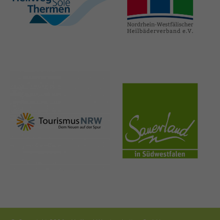
hellweg-sole-
nrw-
thermen.de
heilbaeder.de
nrw-
sauerland.co
tourismus.de
m