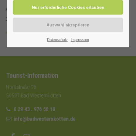
Veranstalter: Kurverwaltung Bad Westernkotten, Telefon: 0
29 43 . 976 58 10
Zurück
Datenschutz
Impressum
Tourist-Information
Nordstraße 2b
59597 Bad Westernkotten
0 29 43 . 976 58 10
info@badwesternkotten.de