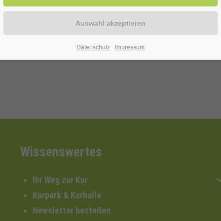
itive Effekt der gesunden Aerosole verstärkt werden kann
Datenschutz
Impressum
Wissenswertes
Ihr Weg zur Kur
Kurpark & Kurhalle
Newsletter bestellen