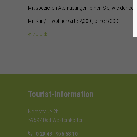
Mit speziellen Atemübungen lernen Sie, wie der pos
Mit Kur-/Einwohnerkarte 2,00 €, ohne 5,00 €
Zurück
Tourist-Information
Nordstraße 2b
59597 Bad Westernkotten
0 29 43 . 976 58 10