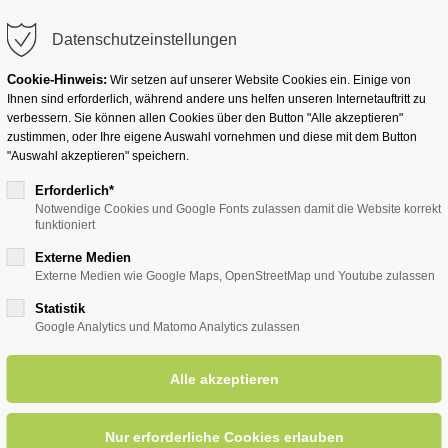
info@badwesternkotten.de
Datenschutzeinstellungen
Cookie-Hinweis:
Wir setzen auf unserer Website Cookies ein. Einige von
Ihnen sind erforderlich, während andere uns helfen unseren Internetauftritt zu
verbessern. Sie können allen Cookies über den Button "Alle akzeptieren"
zustimmen, oder Ihre eigene Auswahl vornehmen und diese mit dem Button
Ihr Heilbad
Übernachten
Für Ihre Gesun
"Auswahl akzeptieren" speichern.
Erforderlich*
Notwendige Cookies und Google Fonts zulassen damit die Website korrekt
funktioniert
entsreader (Timeline)
Externe Medien
Externe Medien wie Google Maps, OpenStreetMap und Youtube zulassen
Statistik
Google Analytics und Matomo Analytics zulassen
radierwerken
28.07.2026, 15:30
ORT: TREFFPUNKT: