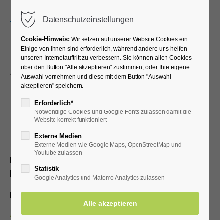
Menu
Datenschutzeinstellungen
Cookie-Hinweis:
Wir setzen auf unserer Website Cookies ein.
Einige von Ihnen sind erforderlich, während andere uns helfen
unseren Internetauftritt zu verbessern. Sie können allen Cookies
Atemübungen an den
über den Button "Alle akzeptieren" zustimmen, oder Ihre eigene
Auswahl vornehmen und diese mit dem Button "Auswahl
Gradierwerken
akzeptieren" speichern.
Erforderlich*
Notwendige Cookies und Google Fonts zulassen damit die
19.05.2026, 15:30
Website korrekt funktioniert
ORT: TREFFPUNKT: VOR DER KURHALLE
Externe Medien
Externe Medien wie Google Maps, OpenStreetMap und
Youtube zulassen
Mit speziellen Atemübungen lernen Sie, wie der positive
Statistik
Effekt der gesunden Aerosole verstärkt werden kann
Google Analytics und Matomo Analytics zulassen
Mit Kur-/Einwohnerkarte 2,00 €, ohne 5,00 €
Zurück