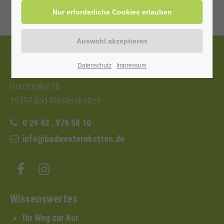
Tourist-Information
Datenschutz
Impressum
Nordstraße 2b
59597 Bad Westernkotten
0 29 43 . 976 58 10
info@badwesternkotten.de
Wissenswertes
Ihr Weg zur Kur