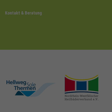
Kontakt & Beratung
hellweg-sole-
nrw-
thermen.de
heilbaeder.de