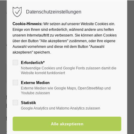
Menu
Datenschutzeinstellungen
Cookie-Hinweis:
Wir setzen auf unserer Website Cookies ein.
Einige von Ihnen sind erforderlich, während andere uns helfen
unseren Internetauftritt zu verbessern. Sie können allen Cookies
Atemübungen an den
über den Button "Alle akzeptieren" zustimmen, oder Ihre eigene
Auswahl vornehmen und diese mit dem Button "Auswahl
Gradierwerken
akzeptieren" speichern.
Erforderlich*
Notwendige Cookies und Google Fonts zulassen damit die
28.04.2026, 15:30
Website korrekt funktioniert
ORT: TREFFPUNKT: VOR DER KURHALLE
Externe Medien
Externe Medien wie Google Maps, OpenStreetMap und
Youtube zulassen
Mit speziellen Atemübungen lernen Sie, wie der positive
Statistik
Effekt der gesunden Aerosole verstärkt werden kann
Google Analytics und Matomo Analytics zulassen
Mit Kur-/Einwohnerkarte 2,00 €, ohne 5,00 €
Zurück