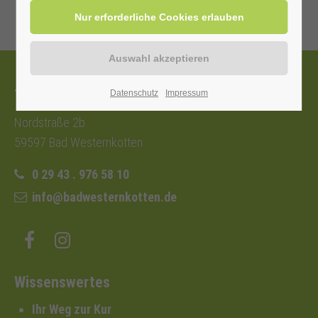
Tourist-Information
Datenschutz
Impressum
Nordstraße 2b
59597 Bad Westernkotten
0 29 43 . 976 58 10
info@badwesternkotten.de
Wissenswertes
Ihr Weg zur Kur