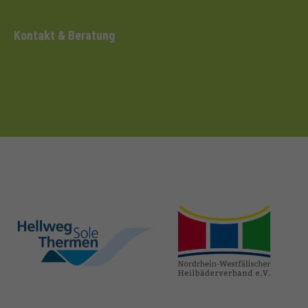
Kontakt & Beratung
hellweg-sole-
nrw-
thermen.de
heilbaeder.de