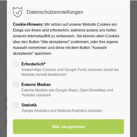
Menu
Datenschutzeinstellungen
Cookie-Hinweis:
Wir setzen auf unserer Website Cookies ein.
Einige von Ihnen sind erforderlich, während andere uns helfen
unseren Internetauftritt zu verbessern. Sie können allen Cookies
Atemübungen an den
über den Button "Alle akzeptieren" zustimmen, oder Ihre eigene
Auswahl vornehmen und diese mit dem Button "Auswahl
Gradierwerken
akzeptieren" speichern.
Erforderlich*
Notwendige Cookies und Google Fonts zulassen damit die
14.04.2026, 15:30
Website korrekt funktioniert
ORT: TREFFPUNKT: VOR DER KURHALLE
Externe Medien
Externe Medien wie Google Maps, OpenStreetMap und
Youtube zulassen
Mit speziellen Atemübungen lernen Sie, wie der positive
Statistik
Effekt der gesunden Aerosole verstärkt werden kann
Google Analytics und Matomo Analytics zulassen
Mit Kur-/Einwohnerkarte 2,00 €, ohne 5,00 €
Zurück