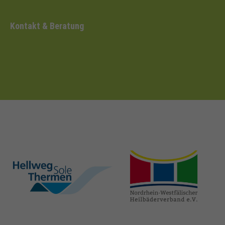
Kontakt & Beratung
hellweg-sole-
nrw-
thermen.de
heilbaeder.de