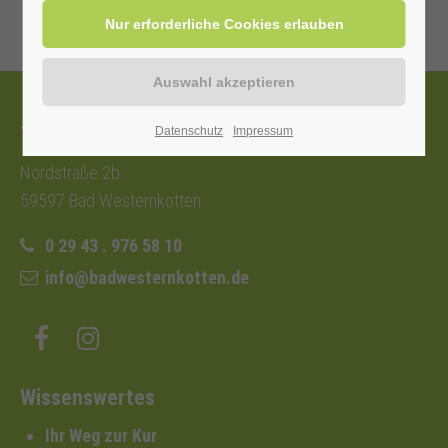
Tourist-Information
Datenschutz
Impressum
Nordstraße 2b
59597 Bad Westernkotten
0 29 43 . 976 58 10
info@badwesternkotten.de
Wissenswertes
Ihr Weg zur Kur