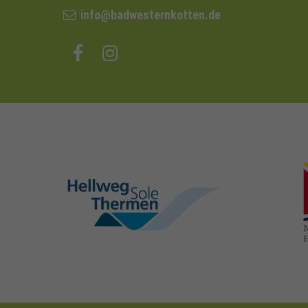
info@badwesternkotten.de
hellweg-sole-
thermen.de