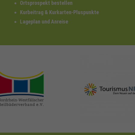
Ortsprospekt bestellen
Kurbeitrag & Kurkarten-Pluspunkte
Lageplan und Anreise
nrw-
nrw-tourismus.de
heilbaeder.de