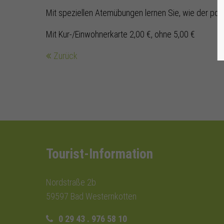
Mit speziellen Atemübungen lernen Sie, wie der pos
Mit Kur-/Einwohnerkarte 2,00 €, ohne 5,00 €
Zurück
Tourist-Information
Nordstraße 2b
59597 Bad Westernkotten
0 29 43 . 976 58 10