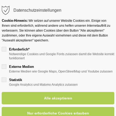
info@badwesternkotten.de
Datenschutzeinstellungen
Cookie-Hinweis:
Wir setzen auf unserer Website Cookies ein. Einige von
Ihnen sind erforderlich, während andere uns helfen unseren Internetauftritt zu
verbessern. Sie können allen Cookies über den Button "Alle akzeptieren"
zustimmen, oder Ihre eigene Auswahl vornehmen und diese mit dem Button
Ihr Heilbad
Übernachten
Für Ihre Gesun
"Auswahl akzeptieren" speichern.
Erforderlich*
Notwendige Cookies und Google Fonts zulassen damit die Website korrekt
funktioniert
entsreader (Timeline)
Externe Medien
Externe Medien wie Google Maps, OpenStreetMap und Youtube zulassen
Statistik
Google Analytics und Matomo Analytics zulassen
radierwerken
17.02.2026, 15:30
ORT: TREFFPUNKT: