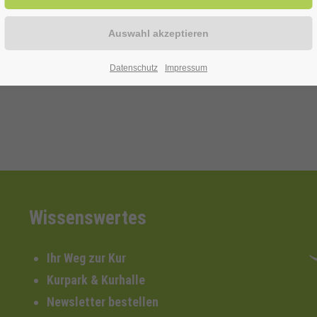
itive Effekt der gesunden Aerosole verstärkt werden kann
Datenschutz
Impressum
Wissenswertes
Ihr Weg zur Kur
Kurpark & Kurhalle
Newsletter bestellen