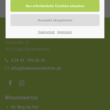
Tourist-Information
Datenschutz
Impressum
Nordstraße 2b
59597 Bad Westernkotten
0 29 43 . 976 58 10
info@badwesternkotten.de
Wissenswertes
Ihr Weg zur Kur