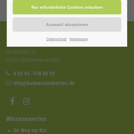
Tourist-Information
Datenschutz
Impressum
Nordstraße 2b
59597 Bad Westernkotten
0 29 43 . 976 58 10
info@badwesternkotten.de
Wissenswertes
Ihr Weg zur Kur