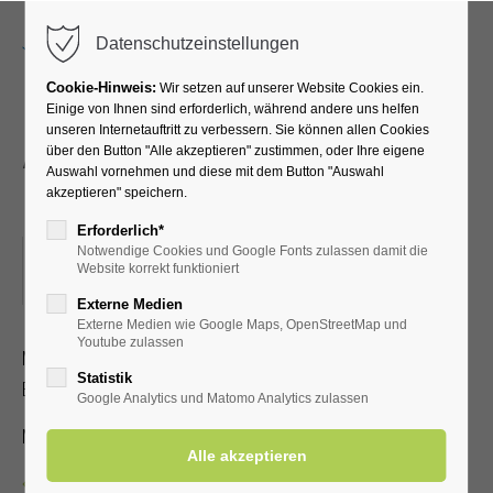
Menu
Datenschutzeinstellungen
Cookie-Hinweis:
Wir setzen auf unserer Website Cookies ein.
Einige von Ihnen sind erforderlich, während andere uns helfen
unseren Internetauftritt zu verbessern. Sie können allen Cookies
Atemübungen an den
über den Button "Alle akzeptieren" zustimmen, oder Ihre eigene
Auswahl vornehmen und diese mit dem Button "Auswahl
Gradierwerken
akzeptieren" speichern.
Erforderlich*
Notwendige Cookies und Google Fonts zulassen damit die
09.12.2025, 15:30–16:00
Website korrekt funktioniert
ORT: TREFFPUNKT: VOR DER KURHALLE
Externe Medien
Externe Medien wie Google Maps, OpenStreetMap und
Youtube zulassen
Mit speziellen Atemübungen lernen Sie, wie der positive
Statistik
Effekt der gesunden Aerosole verstärkt werden kann
Google Analytics und Matomo Analytics zulassen
Mit Kur-/Einwohnerkarte 2,00 €, ohne 5,00 €
Zurück