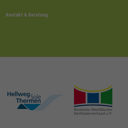
Kontakt & Beratung
hellweg-sole-
nrw-
thermen.de
heilbaeder.de