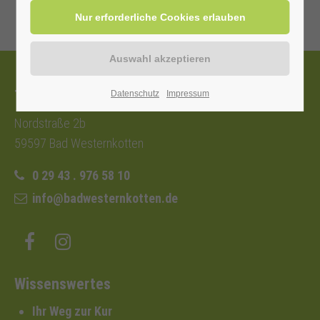
Tourist-Information
Datenschutz
Impressum
Nordstraße 2b
59597 Bad Westernkotten
0 29 43 . 976 58 10
info@badwesternkotten.de
Wissenswertes
Ihr Weg zur Kur