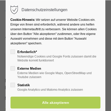
Menu
Datenschutzeinstellungen
Cookie-Hinweis:
Wir setzen auf unserer Website Cookies ein.
Einige von Ihnen sind erforderlich, während andere uns helfen
unseren Internetauftritt zu verbessern. Sie können allen Cookies
Atemübungen an den
über den Button "Alle akzeptieren" zustimmen, oder Ihre eigene
Auswahl vornehmen und diese mit dem Button "Auswahl
Gradierwerken
akzeptieren" speichern.
Erforderlich*
Notwendige Cookies und Google Fonts zulassen damit die
25.11.2025, 15:30–16:00
Website korrekt funktioniert
ORT: TREFFPUNKT: VOR DER KURHALLE
Externe Medien
Externe Medien wie Google Maps, OpenStreetMap und
Youtube zulassen
Mit speziellen Atemübungen lernen Sie, wie der positive
Statistik
Effekt der gesunden Aerosole verstärkt werden kann
Google Analytics und Matomo Analytics zulassen
Mit Kur-/Einwohnerkarte 2,00 €, ohne 5,00 €
Zurück