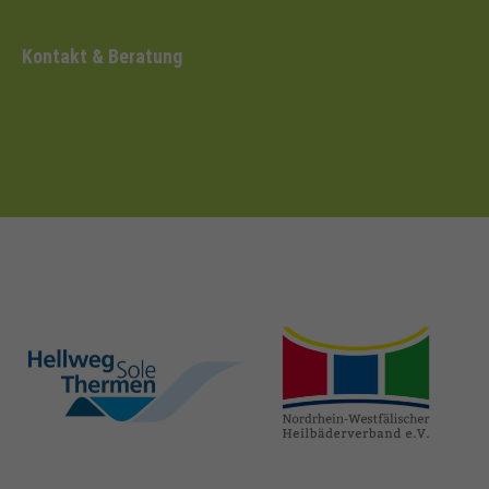
Kontakt & Beratung
hellweg-sole-
nrw-
thermen.de
heilbaeder.de