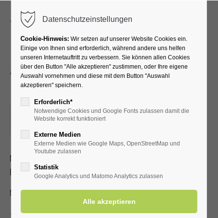
Menu
Datenschutzeinstellungen
Cookie-Hinweis:
Wir setzen auf unserer Website Cookies ein.
Einige von Ihnen sind erforderlich, während andere uns helfen
unseren Internetauftritt zu verbessern. Sie können allen Cookies
Atemübungen an den
über den Button "Alle akzeptieren" zustimmen, oder Ihre eigene
Auswahl vornehmen und diese mit dem Button "Auswahl
Gradierwerken
akzeptieren" speichern.
Erforderlich*
Notwendige Cookies und Google Fonts zulassen damit die
28.10.2025, 15:30–16:00
Website korrekt funktioniert
ORT: TREFFPUNKT: VOR DER KURHALLE
Externe Medien
Externe Medien wie Google Maps, OpenStreetMap und
Youtube zulassen
Mit speziellen Atemübungen lernen Sie, wie der positive
Statistik
Effekt der gesunden Aerosole verstärkt werden kann
Google Analytics und Matomo Analytics zulassen
Mit Kur-/Einwohnerkarte 2,00 €, ohne 5,00 €
Zurück