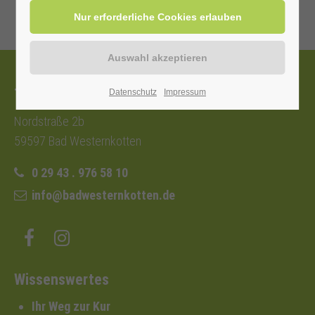
Tourist-Information
Datenschutz
Impressum
Nordstraße 2b
59597 Bad Westernkotten
0 29 43 . 976 58 10
info@badwesternkotten.de
Wissenswertes
Ihr Weg zur Kur