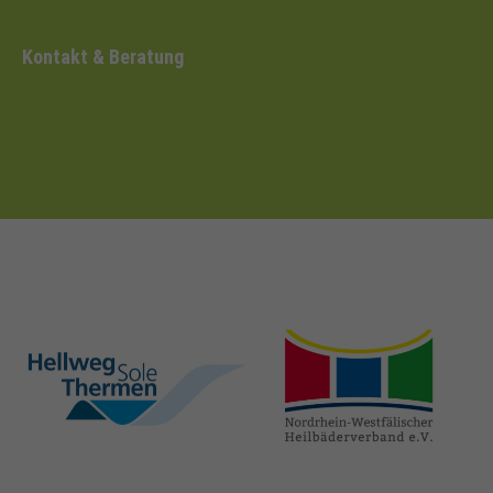
Kontakt & Beratung
hellweg-sole-
nrw-
thermen.de
heilbaeder.de