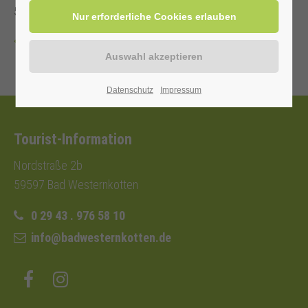
5,00 €.
Zurück
Datenschutz
Impressum
Tourist-Information
Nordstraße 2b
59597 Bad Westernkotten
0 29 43 . 976 58 10
info@badwesternkotten.de