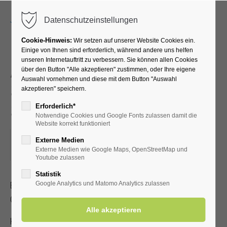
Menu
Datenschutzeinstellungen
Cookie-Hinweis:
Wir setzen auf unserer Website Cookies ein.
Einige von Ihnen sind erforderlich, während andere uns helfen
unseren Internetauftritt zu verbessern. Sie können allen Cookies
Akupressur –
über den Button "Alle akzeptieren" zustimmen, oder Ihre eigene
Auswahl vornehmen und diese mit dem Button "Auswahl
Selbstbehandlung bei
akzeptieren" speichern.
Schmerzen
Erforderlich*
Notwendige Cookies und Google Fonts zulassen damit die
Website korrekt funktioniert
15.10.2024, 16:00–17:00
Externe Medien
Externe Medien wie Google Maps, OpenStreetMap und
ORT: KURHALLE
Youtube zulassen
Statistik
Erlernen Sie die Selbstakupressur zur Linderung von Kopf-,
Google Analytics und Matomo Analytics zulassen
Gelenk- und Muskelschmerzen.
Kostenbeitrag mit gültiger Kur-/Einwohnerkarte 2,00 €, ohne