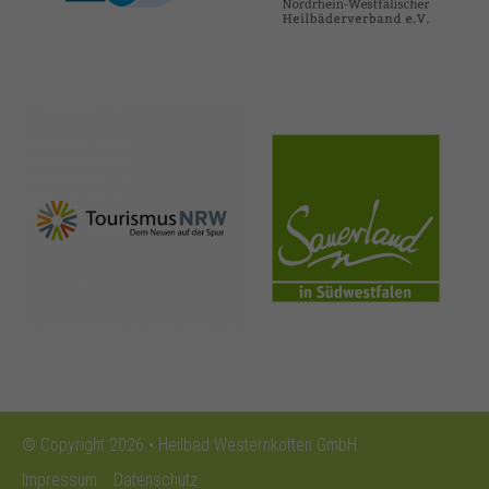
nrw-
sauerland.co
tourismus.de
m
© Copyright 2026 • Heilbad Westernkotten GmbH
Impressum
Datenschutz