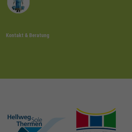
Kontakt & Beratung
hellweg-sole-
nrw-
thermen.de
heilbaeder.de