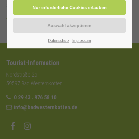
5,00 €.
Zurück
Datenschutz
Impressum
Tourist-Information
Nordstraße 2b
59597 Bad Westernkotten
0 29 43 . 976 58 10
info@badwesternkotten.de