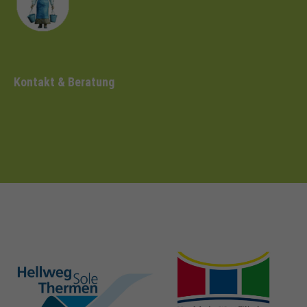
Kontakt & Beratung
hellweg-sole-
nrw-
thermen.de
heilbaeder.de