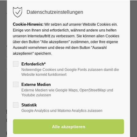
Menu
Datenschutzeinstellungen
Cookie-Hinweis:
Wir setzen auf unserer Website Cookies ein.
Einige von Ihnen sind erforderlich, während andere uns helfen
unseren Internetauftritt zu verbessern. Sie können allen Cookies
Akupressur –
über den Button "Alle akzeptieren" zustimmen, oder Ihre eigene
Auswahl vornehmen und diese mit dem Button "Auswahl
Selbstbehandlung bei
akzeptieren" speichern.
Schmerzen
Erforderlich*
Notwendige Cookies und Google Fonts zulassen damit die
Website korrekt funktioniert
25.06.2024, 15:30–16:30
Externe Medien
Externe Medien wie Google Maps, OpenStreetMap und
ORT: KURHALLE
Youtube zulassen
Statistik
Erlernen Sie die Selbstakupressur zur Linderung von Kopf-,
Google Analytics und Matomo Analytics zulassen
Gelenk- und Muskelschmerzen.
Kostenbeitrag mit gültiger Kur-/Einwohnerkarte 2,00 €, ohne