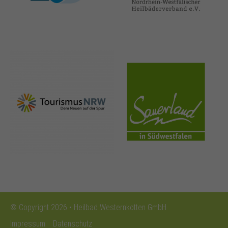
nrw-
sauerland.co
tourismus.de
m
© Copyright 2026 • Heilbad Westernkotten GmbH
Impressum
Datenschutz