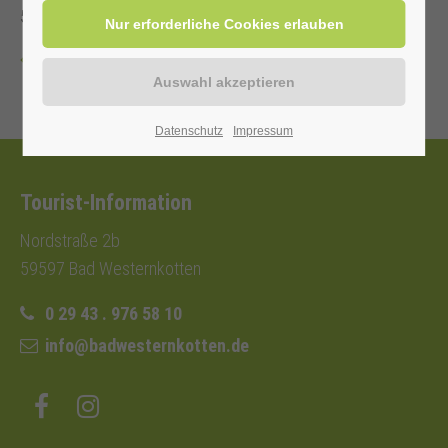
5,00 €.
Zurück
Datenschutz
Impressum
Tourist-Information
Nordstraße 2b
59597 Bad Westernkotten
0 29 43 . 976 58 10
info@badwesternkotten.de