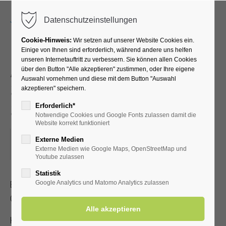
Menu
Datenschutzeinstellungen
Cookie-Hinweis:
Wir setzen auf unserer Website Cookies ein.
Einige von Ihnen sind erforderlich, während andere uns helfen
unseren Internetauftritt zu verbessern. Sie können allen Cookies
Akupressur –
über den Button "Alle akzeptieren" zustimmen, oder Ihre eigene
Auswahl vornehmen und diese mit dem Button "Auswahl
Selbstbehandlung bei
akzeptieren" speichern.
Schmerzen
Erforderlich*
Notwendige Cookies und Google Fonts zulassen damit die
Website korrekt funktioniert
26.03.2024, 15:30–16:30
Externe Medien
Externe Medien wie Google Maps, OpenStreetMap und
ORT: KURHALLE
Youtube zulassen
Statistik
Erlernen Sie die Selbstakupressur zur Linderung von Kopf-,
Google Analytics und Matomo Analytics zulassen
Gelenk- und Muskelschmerzen.
Kostenbeitrag mit gültiger Kur-/Einwohnerkarte 2,00 €, ohne