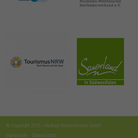
nrw-
sauerland.co
tourismus.de
m
© Copyright 2026 • Heilbad Westernkotten GmbH
Impressum
Datenschutz