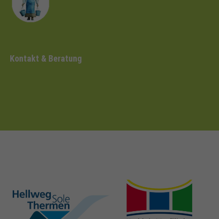
Kontakt & Beratung
hellweg-sole-
nrw-
thermen.de
heilbaeder.de