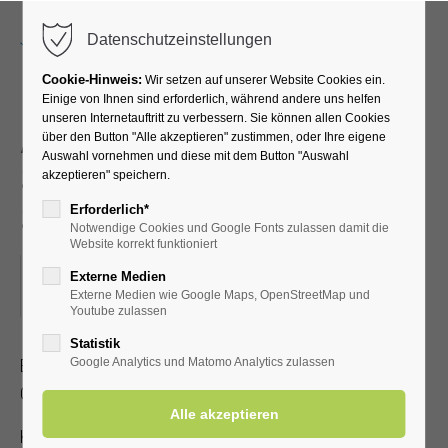
Menu
Datenschutzeinstellungen
Cookie-Hinweis:
Wir setzen auf unserer Website Cookies ein.
Einige von Ihnen sind erforderlich, während andere uns helfen
unseren Internetauftritt zu verbessern. Sie können allen Cookies
Akupressur –
über den Button "Alle akzeptieren" zustimmen, oder Ihre eigene
Auswahl vornehmen und diese mit dem Button "Auswahl
Selbstbehandlung bei
akzeptieren" speichern.
Schmerzen
Erforderlich*
Notwendige Cookies und Google Fonts zulassen damit die
Website korrekt funktioniert
23.06.2022, 15:30–16:30
Externe Medien
Externe Medien wie Google Maps, OpenStreetMap und
ORT: TREFFPUNKT VOR DER KURHALLE
Youtube zulassen
Statistik
Erlernen Sie die Selbstakupressur zur Linderung von Kopf-,
Google Analytics und Matomo Analytics zulassen
Gelenk- und Muskelschmerzen
Kostenbeitrag mit Kur-/Einwohnerkarte 2,- € ohne 3,- €