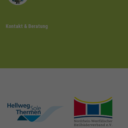
Kontakt & Beratung
hellweg-sole-
nrw-
thermen.de
heilbaeder.de