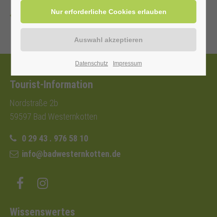
Zurück
Datenschutz
Impressum
Tourist-Information
Nordstraße 2b
59597 Bad Westernkotten
0 29 43 . 976 58 10
info@badwesternkotten.de
Wissenswertes