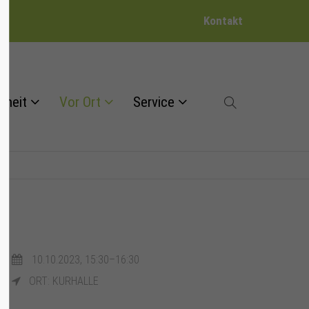
Kontakt
dheit
Vor Ort
Service
10.10.2023, 15:30–16:30
ORT: KURHALLE