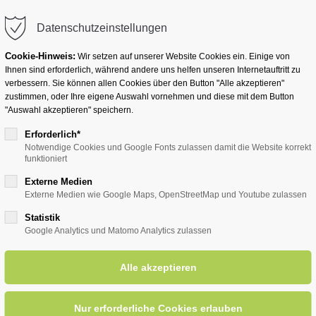
info@badwesternkotten.de
Datenschutzeinstellungen
Cookie-Hinweis:
Wir setzen auf unserer Website Cookies ein. Einige von
Ihnen sind erforderlich, während andere uns helfen unseren Internetauftritt zu
verbessern. Sie können allen Cookies über den Button "Alle akzeptieren"
zustimmen, oder Ihre eigene Auswahl vornehmen und diese mit dem Button
Ihr Heilbad
Übernachten
Für Ihre Gesun
"Auswahl akzeptieren" speichern.
Erforderlich*
Notwendige Cookies und Google Fonts zulassen damit die Website korrekt
funktioniert
entsreader (Timeline)
Externe Medien
Externe Medien wie Google Maps, OpenStreetMap und Youtube zulassen
Statistik
Google Analytics und Matomo Analytics zulassen
ehandlung bei Schmerzen