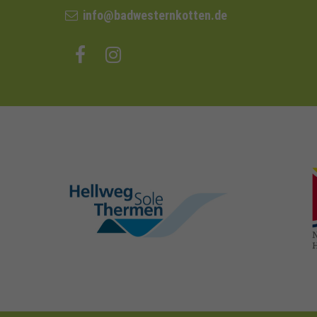
info@badwesternkotten.de
hellweg-sole-
thermen.de