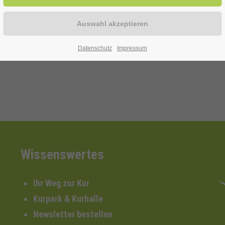
on Kopf-, Gelenk- und Muskelschmerzen
 ohne 3,- €.
Datenschutz
Impressum
Wissenswertes
Ihr Weg zur Kur
Kurpark & Kurhalle
Newsletter bestellen