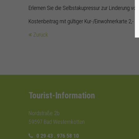
Erlernen Sie die Selbstakupressur zur Linderung v
Kostenbeitrag mit gültiger Kur-/Einwohnerkarte 2,- €,
Zurück
Tourist-Information
Nordstraße 2b
59597 Bad Westernkotten
0 29 43 . 976 58 10