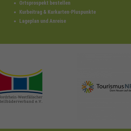
Ortsprospekt bestellen
Kurbeitrag & Kurkarten-Pluspunkte
Lageplan und Anreise
nrw-
nrw-tourismus.de
heilbaeder.de