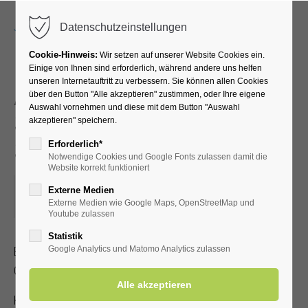
Menu
Datenschutzeinstellungen
Cookie-Hinweis:
Wir setzen auf unserer Website Cookies ein.
Einige von Ihnen sind erforderlich, während andere uns helfen
unseren Internetauftritt zu verbessern. Sie können allen Cookies
Akupressur –
über den Button "Alle akzeptieren" zustimmen, oder Ihre eigene
Auswahl vornehmen und diese mit dem Button "Auswahl
Selbstbehandlung bei
akzeptieren" speichern.
Schmerzen
Erforderlich*
Notwendige Cookies und Google Fonts zulassen damit die
Website korrekt funktioniert
21.03.2023, 15:30–16:30
Externe Medien
Externe Medien wie Google Maps, OpenStreetMap und
ORT: TREFFPUNKT VOR DER KURHALLE
Youtube zulassen
Statistik
Erlernen Sie die Selbstakupressur zur Linderung von Kopf-,
Google Analytics und Matomo Analytics zulassen
Gelenk- und Muskelschmerzen
Kostenbeitrag mit gültiger Kur-/Einwohnerkarte 2,- €, ohne