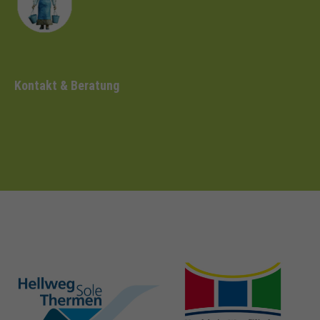
Kontakt & Beratung
hellweg-sole-
nrw-
thermen.de
heilbaeder.de