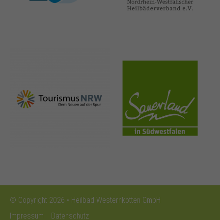
nrw-
sauerland.co
tourismus.de
m
© Copyright 2026 • Heilbad Westernkotten GmbH
Impressum
Datenschutz