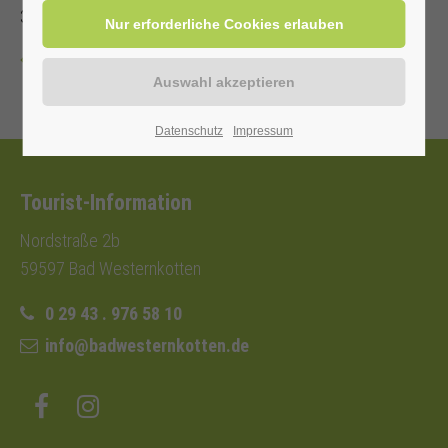
3,- €.
Zurück
Datenschutz
Impressum
Tourist-Information
Nordstraße 2b
59597 Bad Westernkotten
0 29 43 . 976 58 10
info@badwesternkotten.de