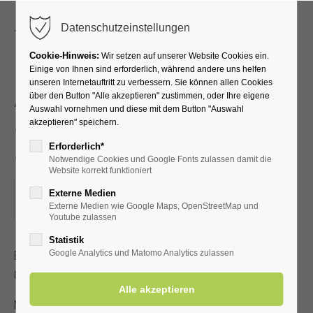
Menu
Datenschutzeinstellungen
Cookie-Hinweis:
Wir setzen auf unserer Website Cookies ein.
Einige von Ihnen sind erforderlich, während andere uns helfen
unseren Internetauftritt zu verbessern. Sie können allen Cookies
Akupressur –
über den Button "Alle akzeptieren" zustimmen, oder Ihre eigene
Auswahl vornehmen und diese mit dem Button "Auswahl
Selbstbehandlung bei
akzeptieren" speichern.
Schmerzen
Erforderlich*
Notwendige Cookies und Google Fonts zulassen damit die
Website korrekt funktioniert
28.07.2026, 16:00
Externe Medien
Externe Medien wie Google Maps, OpenStreetMap und
ORT: KURHALLE
Youtube zulassen
Statistik
Erlernen Sie die Selbstakupressur zur Linderung von Kopf-,
Google Analytics und Matomo Analytics zulassen
Gelenk- und Muskelschmerzen.
Mit gültiger Kur-/Einwohnerkarte 2,00 €, ohne 5,00 €.