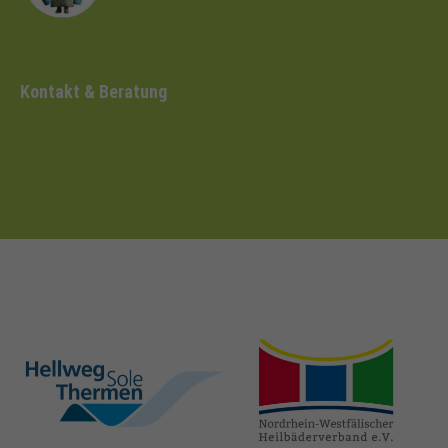
Kontakt & Beratung
hellweg-sole-
nrw-
thermen.de
heilbaeder.de