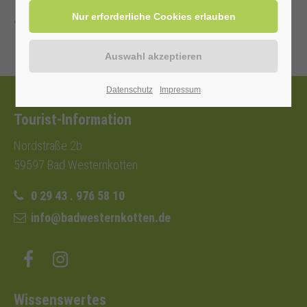
Zurück
Datenschutz
Impressum
Tourist-Information
Nordstraße 2b
59597 Bad Westernkotten
0 29 43 . 976 58 10
info@badwesternkotten.de
Wissenswertes