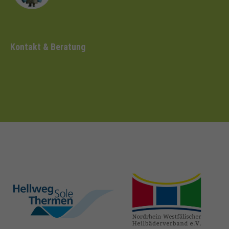
Kontakt & Beratung
hellweg-sole-
nrw-
thermen.de
heilbaeder.de