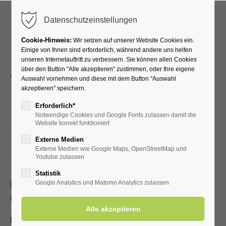
Menu
Datenschutzeinstellungen
Cookie-Hinweis:
Wir setzen auf unserer Website Cookies ein.
Einige von Ihnen sind erforderlich, während andere uns helfen
unseren Internetauftritt zu verbessern. Sie können allen Cookies
Akupressur –
über den Button "Alle akzeptieren" zustimmen, oder Ihre eigene
Auswahl vornehmen und diese mit dem Button "Auswahl
Selbstbehandlung bei
akzeptieren" speichern.
Schmerzen
Erforderlich*
Notwendige Cookies und Google Fonts zulassen damit die
Website korrekt funktioniert
02.06.2026, 16:00
Externe Medien
Externe Medien wie Google Maps, OpenStreetMap und
ORT: KURHALLE
Youtube zulassen
Statistik
Erlernen Sie die Selbstakupressur zur Linderung von Kopf-,
Google Analytics und Matomo Analytics zulassen
Gelenk- und Muskelschmerzen.
Mit gültiger Kur-/Einwohnerkarte 2,00 €, ohne 5,00 €.