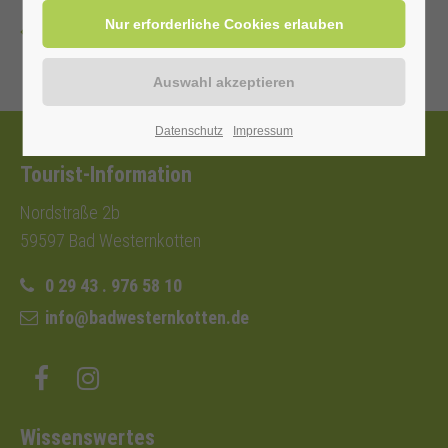
Zurück
Datenschutz
Impressum
Tourist-Information
Nordstraße 2b
59597 Bad Westernkotten
0 29 43 . 976 58 10
info@badwesternkotten.de
Wissenswertes