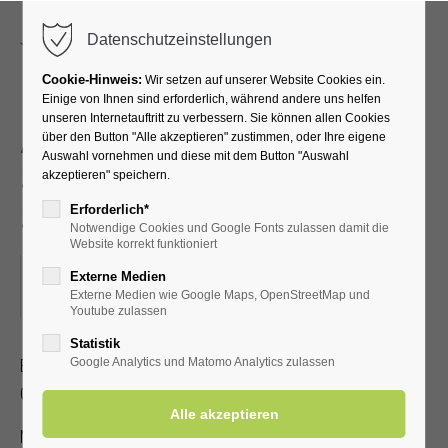
Menu
Datenschutzeinstellungen
Cookie-Hinweis:
Wir setzen auf unserer Website Cookies ein.
Einige von Ihnen sind erforderlich, während andere uns helfen
unseren Internetauftritt zu verbessern. Sie können allen Cookies
Akupressur –
über den Button "Alle akzeptieren" zustimmen, oder Ihre eigene
Auswahl vornehmen und diese mit dem Button "Auswahl
Selbstbehandlung bei
akzeptieren" speichern.
Schmerzen
Erforderlich*
Notwendige Cookies und Google Fonts zulassen damit die
Website korrekt funktioniert
24.03.2026, 16:00
Externe Medien
Externe Medien wie Google Maps, OpenStreetMap und
ORT: KURHALLE
Youtube zulassen
Statistik
Erlernen Sie die Selbstakupressur zur Linderung von Kopf-,
Google Analytics und Matomo Analytics zulassen
Gelenk- und Muskelschmerzen.
Mit gültiger Kur-/Einwohnerkarte 2,00 €, ohne 5,00 €.