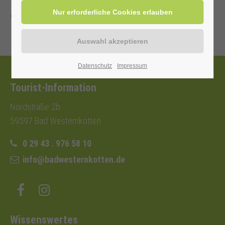
Zurück
Datenschutz
Impressum
Tourist-Information
Nordstraße 2b
59597 Bad Westernkotten
0 29 43 . 976 58 10
info@badwesternkotten.de
Wissenswertes