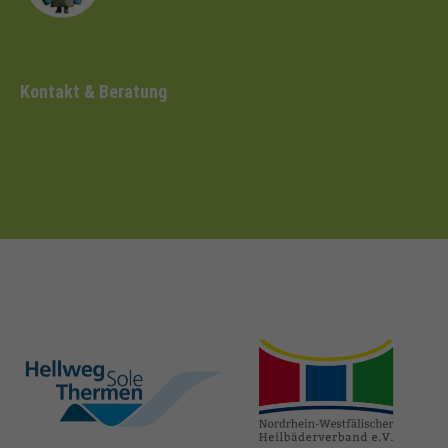
Kontakt & Beratung
hellweg-sole-
nrw-
thermen.de
heilbaeder.de