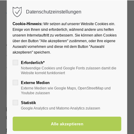
Menu
Datenschutzeinstellungen
Cookie-Hinweis:
Wir setzen auf unserer Website Cookies ein.
Einige von Ihnen sind erforderlich, während andere uns helfen
unseren Internetauftritt zu verbessern. Sie können allen Cookies
Akupressur –
über den Button "Alle akzeptieren" zustimmen, oder Ihre eigene
Auswahl vornehmen und diese mit dem Button "Auswahl
Selbstbehandlung bei
akzeptieren" speichern.
Schmerzen
Erforderlich*
Notwendige Cookies und Google Fonts zulassen damit die
Website korrekt funktioniert
10.03.2026, 16:00
Externe Medien
Externe Medien wie Google Maps, OpenStreetMap und
ORT: KURHALLE
Youtube zulassen
Statistik
Erlernen Sie die Selbstakupressur zur Linderung von Kopf-,
Google Analytics und Matomo Analytics zulassen
Gelenk- und Muskelschmerzen.
Mit gültiger Kur-/Einwohnerkarte 2,00 €, ohne 5,00 €.