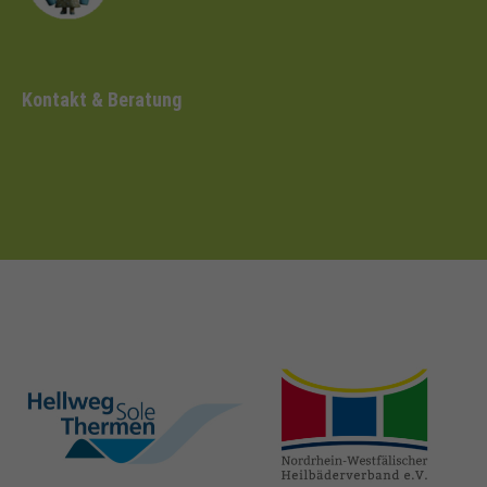
Kontakt & Beratung
hellweg-sole-
nrw-
thermen.de
heilbaeder.de