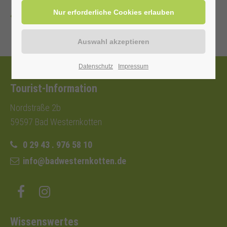
Zurück
Datenschutz
Impressum
Tourist-Information
Nordstraße 2b
59597 Bad Westernkotten
0 29 43 . 976 58 10
info@badwesternkotten.de
Wissenswertes