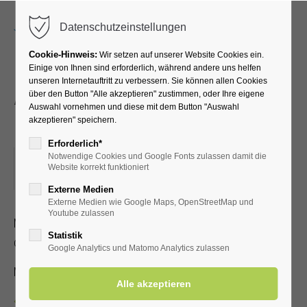
Menu
Datenschutzeinstellungen
Cookie-Hinweis:
Wir setzen auf unserer Website Cookies ein.
Einige von Ihnen sind erforderlich, während andere uns helfen
unseren Internetauftritt zu verbessern. Sie können allen Cookies
Akkordeonorchester
über den Button "Alle akzeptieren" zustimmen, oder Ihre eigene
Auswahl vornehmen und diese mit dem Button "Auswahl
Philakkordia '88
akzeptieren" speichern.
Erforderlich*
Notwendige Cookies und Google Fonts zulassen damit die
22.06.2025, 15:00
Website korrekt funktioniert
ORT: KURHALLE
Externe Medien
Externe Medien wie Google Maps, OpenStreetMap und
Youtube zulassen
Mit fröhlichen und bekannten Akkordeonmelodien unterhält
Statistik
das Orchester Philakkordia '88
Google Analytics und Matomo Analytics zulassen
Mit gültiger Kur-/Einwohnerkarte frei, ohne 3,00 €
Zurück