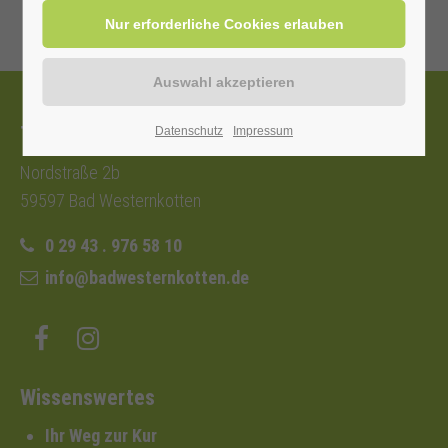
Tourist-Information
Datenschutz
Impressum
Nordstraße 2b
59597 Bad Westernkotten
0 29 43 . 976 58 10
info@badwesternkotten.de
Wissenswertes
Ihr Weg zur Kur