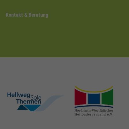
Kontakt & Beratung
hellweg-sole-
nrw-
thermen.de
heilbaeder.de