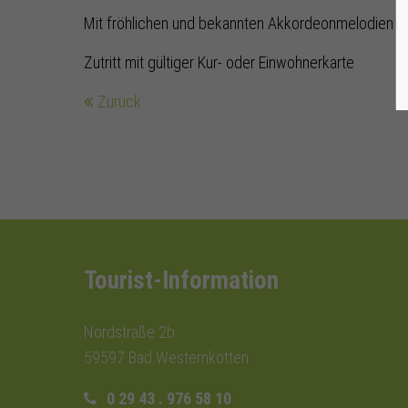
Mit fröhlichen und bekannten Akkordeonmelodien unt
Zutritt mit gültiger Kur- oder Einwohnerkarte
Zurück
Tourist-Information
Nordstraße 2b
59597 Bad Westernkotten
0 29 43 . 976 58 10