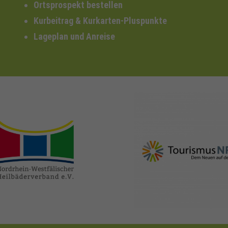
Ortsprospekt bestellen
Kurbeitrag & Kurkarten-Pluspunkte
Lageplan und Anreise
nrw-
nrw-tourismus.de
heilbaeder.de