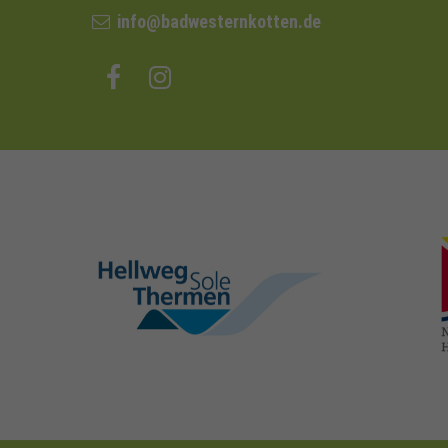
info@badwesternkotten.de
hellweg-sole-
thermen.de