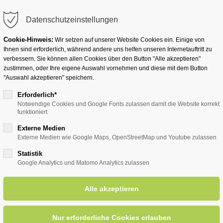
info@badwesternkotten.de
Datenschutzeinstellungen
Cookie-Hinweis:
Wir setzen auf unserer Website Cookies ein. Einige von
Ihnen sind erforderlich, während andere uns helfen unseren Internetauftritt zu
verbessern. Sie können allen Cookies über den Button "Alle akzeptieren"
zustimmen, oder Ihre eigene Auswahl vornehmen und diese mit dem Button
Ihr Heilbad
Übernachten
Für Ihre Gesun
"Auswahl akzeptieren" speichern.
Erforderlich*
Notwendige Cookies und Google Fonts zulassen damit die Website korrekt
funktioniert
entsreader (Timeline)
Externe Medien
Externe Medien wie Google Maps, OpenStreetMap und Youtube zulassen
Statistik
Google Analytics und Matomo Analytics zulassen
lakkordia '88
26.12.2023, 10:00
ORT: KURHALLE