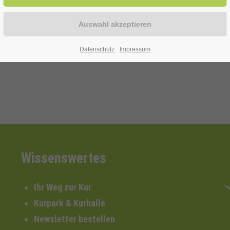
erhält das Orchester Philakkordia '88
Datenschutz
Impressum
Wissenswertes
Ihr Weg zur Kur
Kurpark & Kurhalle
Newsletter bestellen