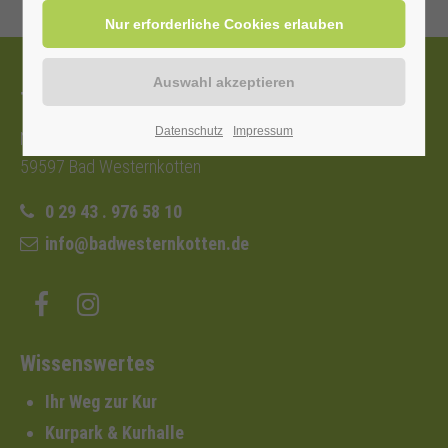
Tourist-Information
Datenschutz
Impressum
Nordstraße 2b
59597 Bad Westernkotten
0 29 43 . 976 58 10
info@badwesternkotten.de
Wissenswertes
Ihr Weg zur Kur
Kurpark & Kurhalle