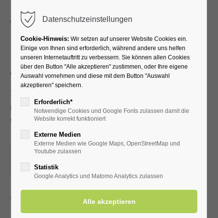
Menu
Datenschutzeinstellungen
Cookie-Hinweis:
Wir setzen auf unserer Website Cookies ein.
Einige von Ihnen sind erforderlich, während andere uns helfen
unseren Internetauftritt zu verbessern. Sie können allen Cookies
Abnahme des
über den Button "Alle akzeptieren" zustimmen, oder Ihre eigene
Auswahl vornehmen und diese mit dem Button "Auswahl
Sportabzeichens durch
akzeptieren" speichern.
den LTV aktiv Bad
Erforderlich*
Notwendige Cookies und Google Fonts zulassen damit die
Westernkotten
Website korrekt funktioniert
Externe Medien
Externe Medien wie Google Maps, OpenStreetMap und
05.05.2026, 18:15
Youtube zulassen
ORT: AUF DEM SPORTPLATZ
Statistik
Google Analytics und Matomo Analytics zulassen
Zurück