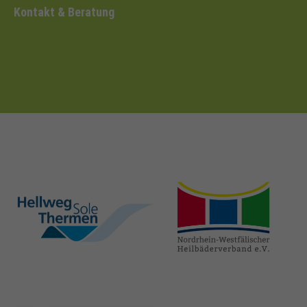
Kontakt & Beratung
hellweg-sole-
nrw-
thermen.de
heilbaeder.de