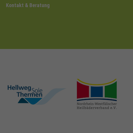
Kontakt & Beratung
hellweg-sole-
nrw-
thermen.de
heilbaeder.de