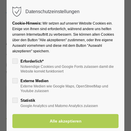
Menu
Datenschutzeinstellungen
Cookie-Hinweis:
Wir setzen auf unserer Website Cookies ein.
Einige von Ihnen sind erforderlich, während andere uns helfen
unseren Internetauftritt zu verbessern. Sie können allen Cookies
Abnahme des
über den Button "Alle akzeptieren" zustimmen, oder Ihre eigene
Auswahl vornehmen und diese mit dem Button "Auswahl
Sportabzeichens durch
akzeptieren" speichern.
den LTV aktiv Bad
Erforderlich*
Notwendige Cookies und Google Fonts zulassen damit die
Westernkotten
Website korrekt funktioniert
Externe Medien
Externe Medien wie Google Maps, OpenStreetMap und
21.06.2026, 18:15
Youtube zulassen
ORT: AUF DEM SPORTPLATZ
Statistik
Google Analytics und Matomo Analytics zulassen
Zurück