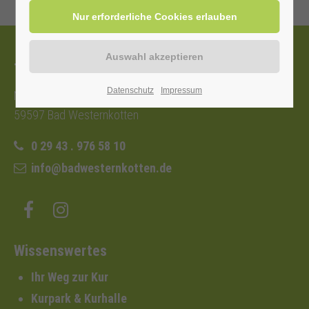
Tourist-Information
Datenschutz
Impressum
Nordstraße 2b
59597 Bad Westernkotten
0 29 43 . 976 58 10
info@badwesternkotten.de
Wissenswertes
Ihr Weg zur Kur
Kurpark & Kurhalle