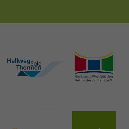
hellweg-sole-
nrw-
thermen.de
heilbaeder.de