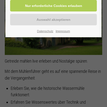
Datenschutz
Impressum
Getreide mahlen live erleben und Nostalgie spüren.
Mit dem Mühlenführer geht es auf eine spannende Reise in
die Vergangenheit:
Erleben Sie, wie die historische Wassermühle
funktioniert.
Erfahren Sie Wissenswertes über Technik und