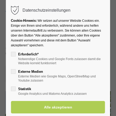
Menu
Datenschutzeinstellungen
Cookie-Hinweis:
Wir setzen auf unserer Website Cookies ein.
Einige von Ihnen sind erforderlich, während andere uns helfen
unseren Internetauftritt zu verbessern. Sie können allen Cookies
Führung durch die
über den Button "Alle akzeptieren" zustimmen, oder Ihre eigene
Auswahl vornehmen und diese mit dem Button "Auswahl
Schäferkämper
akzeptieren" speichern.
Wassermühle
Erforderlich*
Notwendige Cookies und Google Fonts zulassen damit die
Website korrekt funktioniert
13.09.2025, 14:30
Externe Medien
Externe Medien wie Google Maps, OpenStreetMap und
ORT: SCHÄFERKÄMPER WASSERMÜHLE
Youtube zulassen
Statistik
Google Analytics und Matomo Analytics zulassen