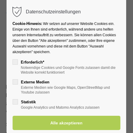
Menu
Datenschutzeinstellungen
Cookie-Hinweis:
Wir setzen auf unserer Website Cookies ein.
Einige von Ihnen sind erforderlich, während andere uns helfen
unseren Internetauftritt zu verbessern. Sie können allen Cookies
Mit Muskelkraft
über den Button "Alle akzeptieren" zustimmen, oder Ihre eigene
Auswahl vornehmen und diese mit dem Button "Auswahl
akzeptieren" speichern.
unterwegs
Erforderlich*
Notwendige Cookies und Google Fonts zulassen damit die
Rad-Vergnügen pur
Website korrekt funktioniert
Externe Medien
Erkunden Sie die sehenswerte ADFC zertifizierte
Externe Medien wie Google Maps, OpenStreetMap und
Youtube zulassen
RadReiseRegion Hellwegbörde, die für ihr dichtes Netz gut
Statistik
ausgeschilderter Radwanderrouten bekannt ist. Die
Google Analytics und Matomo Analytics zulassen
weitgehend ebene Landschaft bietet Rad-Vergnügen pur.
Saftige grüne Wiesen, bunte Blütenmeere, wogende Ähren,
schattige Wälder, beschauliche Flussläufe, traditionelles