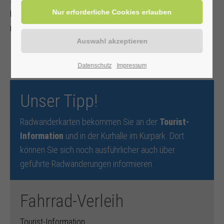
Fachwerk, westfälisches Flair und viele Überraschungen
möchten immer wieder neu entdeckt werden.
Datenschutz
Impressum
Unser Tipp!
Radwanderkarten bekommen Sie an der
Tourist-
Information
und in der Kurhalle im Kurpark. Dort
können Sie sich noch ausführlicher auch über
geführte Radwanderungen informieren.
Fahrrad-Verleih
Tourist-Information