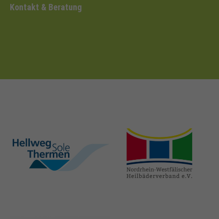
Kontakt & Beratung
hellweg-sole-
nrw-
thermen.de
heilbaeder.de