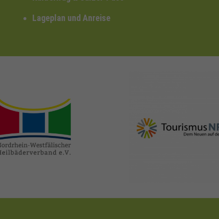
Lageplan und Anreise
nrw-
nrw-tourismus.de
heilbaeder.de