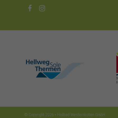
hellweg-sole-
thermen.de
© Copyright 2026 • Heilbad Westernkotten GmbH