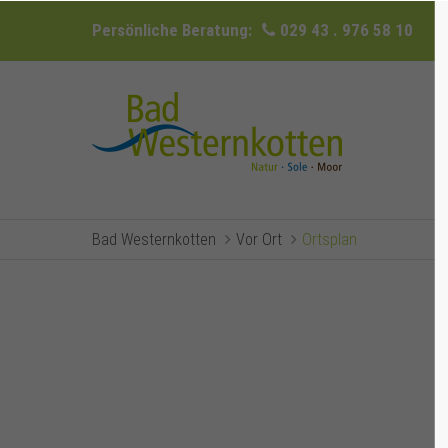
Persönliche Beratung:
029 43 . 976 58 10
Bad Westernkotten
Vor Ort
Ortsplan