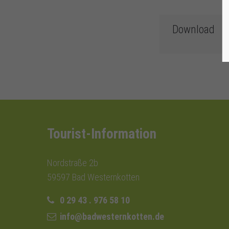
Download
Tourist-Information
Nordstraße 2b
59597 Bad Westernkotten
0 29 43 . 976 58 10
info@badwesternkotten.de