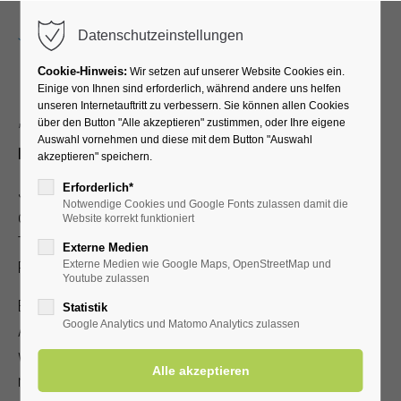
Menu
Datenschutzeinstellungen
Cookie-Hinweis:
Wir setzen auf unserer Website Cookies ein.
Einige von Ihnen sind erforderlich, während andere uns helfen
unseren Internetauftritt zu verbessern. Sie können allen Cookies
„Gesichter, Pfoten, Geschichten“
über den Button "Alle akzeptieren" zustimmen, oder Ihre eigene
Auswahl vornehmen und diese mit dem Button "Auswahl
Neue Ausstellung in der Kurhalle im Kurpark
akzeptieren" speichern.
Erforderlich*
Juliane Schaffland aus Lippstadt stellt ihre Acryl-Bilder in
Notwendige Cookies und Google Fonts zulassen damit die
der Kurhalle im Kurpark von Bad Westernkotten aus. Der
Website korrekt funktioniert
Titel ihrer sehenswerten Ausstellung lautet: „Gesichter,
Externe Medien
Pfoten, Geschichten“
Externe Medien wie Google Maps, OpenStreetMap und
Youtube zulassen
Es handele sich um „Momentaufnahmen zwischen Nähe,
Statistik
Google Analytics und Matomo Analytics zulassen
Alltag und Erinnerung“, berichtet die Künstlerin. Ihr sei es
wichtig, dass ihre Kunst die Menschen berühre. „Ich male
mit Herz“, so Juliane Schaffland, die 2019 die Malerei für