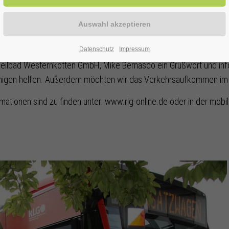
otten GmbH und der Regionalverkehr Ruhr-Lippe GmbH (RLG) ist a
Linie R61. Mit ihrer Kurkarte können sie die beliebte Verbindung 
ch täglich.
Datenschutz
Impressum
eilbad Westernkotten GmbH, Mike Bernasco ein Grußwort und inform
unigen helfen. Außerdem möchten wir das Verkehrsaufkommen im O
mationen sind zu finden unter: www.rlg-online.de oder in der mobil