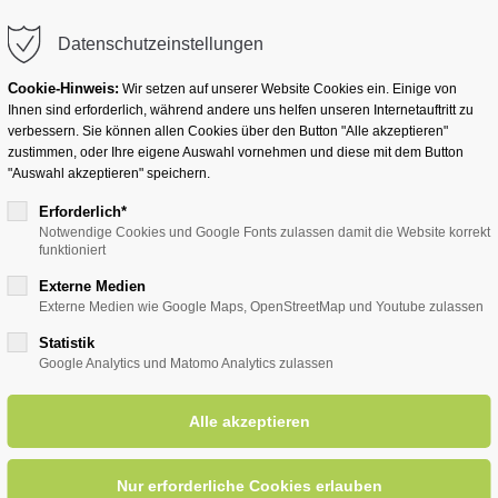
info@badwesternkotten.de
Datenschutzeinstellungen
Cookie-Hinweis:
Wir setzen auf unserer Website Cookies ein. Einige von
Ihnen sind erforderlich, während andere uns helfen unseren Internetauftritt zu
verbessern. Sie können allen Cookies über den Button "Alle akzeptieren"
zustimmen, oder Ihre eigene Auswahl vornehmen und diese mit dem Button
Ihr Heilbad
Übernachten
Für Ihre Gesun
"Auswahl akzeptieren" speichern.
Erforderlich*
Notwendige Cookies und Google Fonts zulassen damit die Website korrekt
funktioniert
eader (News & Tipps)
Externe Medien
Externe Medien wie Google Maps, OpenStreetMap und Youtube zulassen
Statistik
Google Analytics und Matomo Analytics zulassen
inie R61