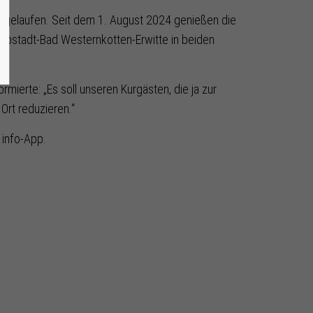
ngelaufen. Seit dem 1. August 2024 genießen die
Lippstadt-Bad Westernkotten-Erwitte in beiden
ierte: „Es soll unseren Kurgästen, die ja zur
rt reduzieren.“
 info-App.