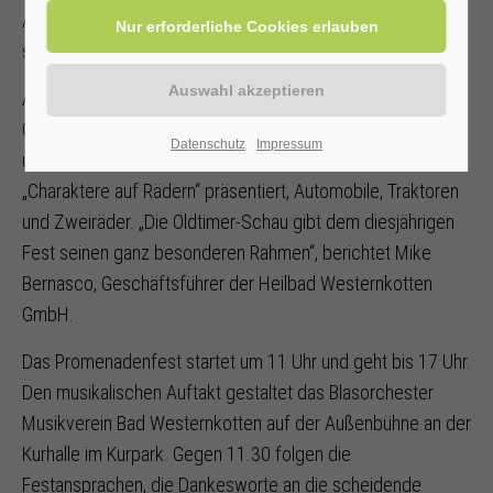
Amt der Sälzerkönigin begeht sein 25. Jubiläum, freut sich
schon der Arbeitskreis Sälzerkönigin.
Auch das zweite Promenadenfest-Highlight glänzt: Die
Oldtimer-Schau, bei der Groß und Klein Liebhaberstücke
Datenschutz
Impressum
und Klassiker bewundern können. Es werden vielfältige
„Charaktere auf Rädern“ präsentiert, Automobile, Traktoren
und Zweiräder. „Die Oldtimer-Schau gibt dem diesjährigen
Fest seinen ganz besonderen Rahmen“, berichtet Mike
Bernasco, Geschäftsführer der Heilbad Westernkotten
GmbH.
Das Promenadenfest startet um 11 Uhr und geht bis 17 Uhr.
Den musikalischen Auftakt gestaltet das Blasorchester
Musikverein Bad Westernkotten auf der Außenbühne an der
Kurhalle im Kurpark. Gegen 11.30 folgen die
Festansprachen, die Dankesworte an die scheidende