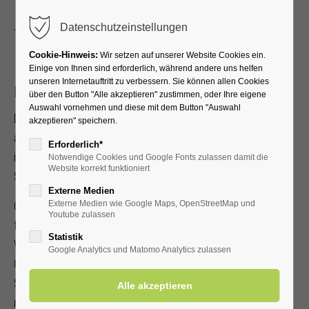
Menu
Datenschutzeinstellungen
Cookie-Hinweis:
Wir setzen auf unserer Website Cookies ein.
Einige von Ihnen sind erforderlich, während andere uns helfen
unseren Internetauftritt zu verbessern. Sie können allen Cookies
Flanieren, fröhlich sein und feiern
über den Button "Alle akzeptieren" zustimmen, oder Ihre eigene
Auswahl vornehmen und diese mit dem Button "Auswahl
Die Kurpromenade von Bad Westernkotten verwandelt sich
akzeptieren" speichern.
am Sonntag, 21. Juni 2026 in eine bunte Flaniermeile. Mit
Erforderlich*
ihren zahlreichen Ständen verlockt sie zum ausgiebigen
Notwendige Cookies und Google Fonts zulassen damit die
Website korrekt funktioniert
Shoppen und Schlemmen.
Externe Medien
Glanzvoller Höhepunkt des Promenadenfestes ist die
Externe Medien wie Google Maps, OpenStreetMap und
Youtube zulassen
feierliche Proklamation der neuen Sälzerkönigin von Bad
Statistik
Westernkotten. Es wird spannend, wenn endlich das große
Google Analytics und Matomo Analytics zulassen
Geheimnis gelüftet wird, an wen die amtierende
Sälzerkönigin Dr. Anne Gudermann die Schärpe weiter
reicht. Und es wird dieses Jahr noch festlicher, denn das