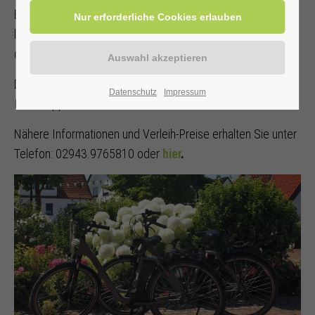
Erholungssuchende können ihr Auto im Heilbad stehen
lassen und entschleunigen. Etwa bei einer Radtour durch
die idyllische Natur.
Das Team der Tourist-Information berät Sie gerne und gibt
Datenschutz
Impressum
Ihnen Tipps für schöne Radtouren.
Nähere Informationen und Verleih-Preise erhalten Sie unter
Telefon: 02943.9765810 oder
hier
.