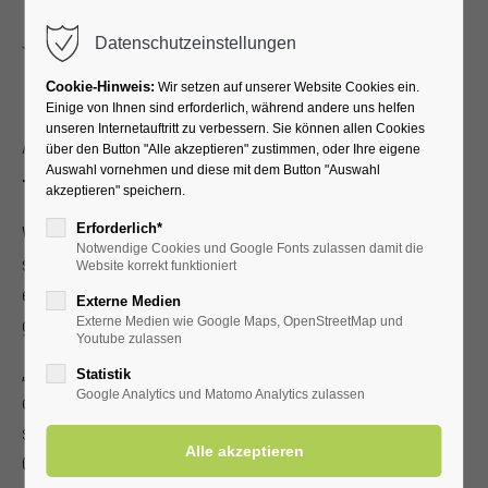
Menu
Datenschutzeinstellungen
Cookie-Hinweis:
Wir setzen auf unserer Website Cookies ein.
Einige von Ihnen sind erforderlich, während andere uns helfen
unseren Internetauftritt zu verbessern. Sie können allen Cookies
Ab sofort auch E-Bikes zum Ausleihen
über den Button "Alle akzeptieren" zustimmen, oder Ihre eigene
Auswahl vornehmen und diese mit dem Button "Auswahl
Tourist-Information erweitert ihren Fahrrad-Verleih
akzeptieren" speichern.
Erforderlich*
Wer das Sole- und Moorheilbad Bad Westernkotten sowie
Notwendige Cookies und Google Fonts zulassen damit die
seine ebenfalls sehenswerte Umgebung per Fahrrad
Website korrekt funktioniert
erkunden möchte, kann sich in der Tourist-Information zu
Externe Medien
günstigen Preisen ein Rad ausleihen.
Externe Medien wie Google Maps, OpenStreetMap und
Youtube zulassen
„Ab sofort verleihen wir auch E-Bikes“, freut sich das Team
Statistik
Google Analytics und Matomo Analytics zulassen
der Tourist-Information berichten zu dürfen. Insgesamt
stehen vier E-Bikes und mehrere nicht motorisierte
Cityfahrräder zum Ausleihen zur Verfügung.