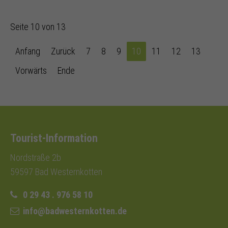
Seite 10 von 13
Anfang
Zurück
7
8
9
10
11
12
13
Vorwärts
Ende
Tourist-Information
Nordstraße 2b
59597 Bad Westernkotten
0 29 43 . 976 58 10
info@badwesternkotten.de