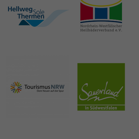
hellweg-sole-
nrw-
thermen.de
heilbaeder.de
nrw-
sauerland.co
tourismus.de
m