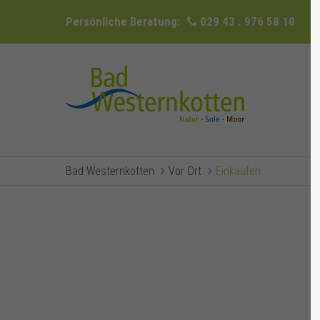
Persönliche Beratung:
029 43 . 976 58 10
Bad Westernkotten
Vor Ort
Einkaufen