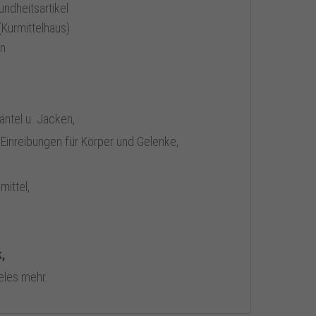
undheitsartikel
Kurmittelhaus)
en
tel u. Jacken,
, Einreibungen für Körper und Gelenke,
ittel,
,
eles mehr.