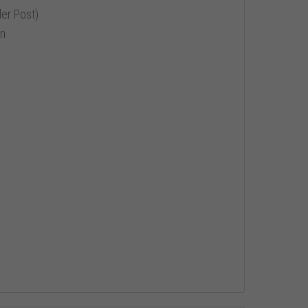
er Post)
en