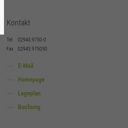
Kontakt
Tel:
02943.9750-0
Fax:
02943.975050
E-Mail
Homepage
Lageplan
Buchung