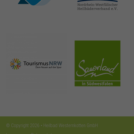
thermen.de
heilbaeder.de
nrw-
sauerland.co
tourismus.de
m
© Copyright 2026 • Heilbad Westernkotten GmbH