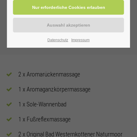
Datenschutz
Impressum
2 x Aromarückenmassage
1 x Aromaganzkörpermassage
1 x Sole-Wannenbad
1 x Fußreflexmassage
2 x Original Bad Westernkottener Naturmoor