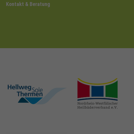
Kontakt & Beratung
hellweg-sole-
nrw-
thermen.de
heilbaeder.de