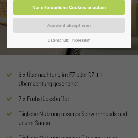
Datenschutz
Impressum
6 x Übernachtung im EZ oder DZ + 1
Übernachtung geschenkt
7 x Frühstücksbuffet
Tägliche Nutzung unseres Schwimmbads und
unsrer Sauna