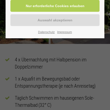
Datenschutz
Impressum
4 x Übernachtung mit Halbpension im
Doppelzimmer
1 x Aquafit im Bewegungsbad oder
Entspannungstherapie (je nach Anreisetag)
Täglich Schwimmen im hauseigenen Sole-
Thermalbad (32° C)