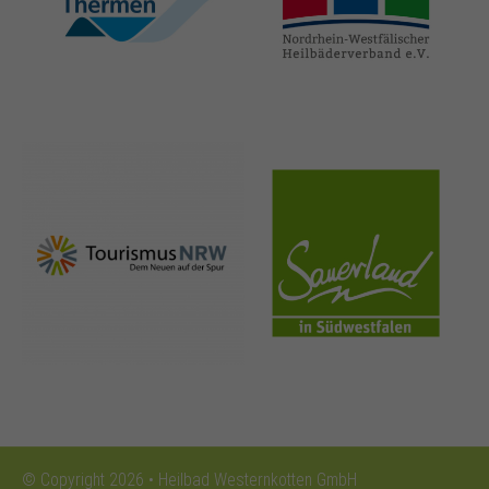
thermen.de
heilbaeder.de
nrw-
sauerland.co
tourismus.de
m
© Copyright 2026 • Heilbad Westernkotten GmbH