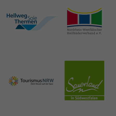
hellweg-sole-
nrw-
thermen.de
heilbaeder.de
nrw-
sauerland.co
tourismus.de
m