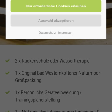
Datenschutz
Impressum
2 x Rückenschule oder Wassertherapie
1 x Original Bad Westernkottener Naturmoor-
Großpackung
1x Persönliche Geräteeinweisung /
Trainingsplanerstellung